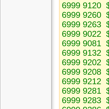
6999 9120 
6999 9260 
6999 9263 
6999 9022 
6999 9081 
6999 9132 
6999 9202 
6999 9208 
6999 9212 
6999 9281 
6999 9283 