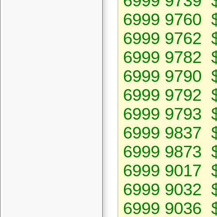
6999 9739 
6999 9760 
6999 9762 
6999 9782 
6999 9790 
6999 9792 
6999 9793 
6999 9837 
6999 9873 
6999 9017 
6999 9032 
6999 9036 