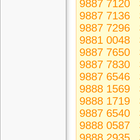
9887 7120 
9887 7136 
9887 7296 
9881 0048 
9887 7650 
9887 7830 
9887 6546 
9888 1569 
9888 1719 
9887 6540 
9888 0587 
9888 2935 