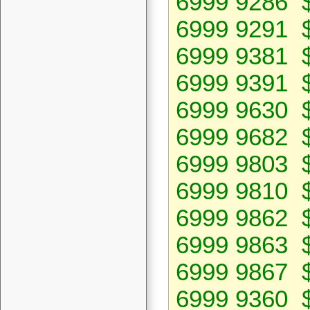
6999 9286 
6999 9291 
6999 9381 
6999 9391 
6999 9630 
6999 9682 
6999 9803 
6999 9810 
6999 9862 
6999 9863 
6999 9867 
6999 9360 