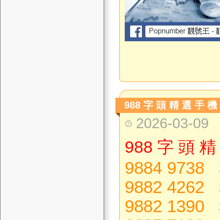
988 字 頭 精 選 手 機 
2026-03-09
988
字 頭 精 
9884 9738 
9882 4262 
9882 1390 