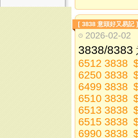
[ 3838 意頭好又易記 
2026-02-02
3838/8383
6512 3838 
6250 3838 
6499 3838 
6510 3838 
6513 3838 
6515 3838 
6990 3838 