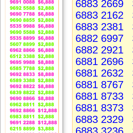
6883 2669 
6883 2162 
6883 2381 
6882 6997 
6882 2921 
6881 2696 
6881 2632 
6881 8767 
6881 8733 
6881 8373 
6883 2329 
6883 3236 