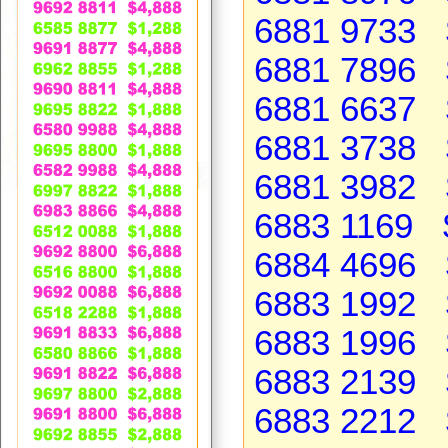
6881 9733 
6881 7896 
6881 6637 
6881 3738 
6881 3982 
6883 1169 
6884 4696 
6883 1992 
6883 1996 
6883 2139 
6883 2212 