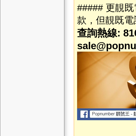
##### 更
款，但靚既電話 
查詢熱線: 816
sale@popnu