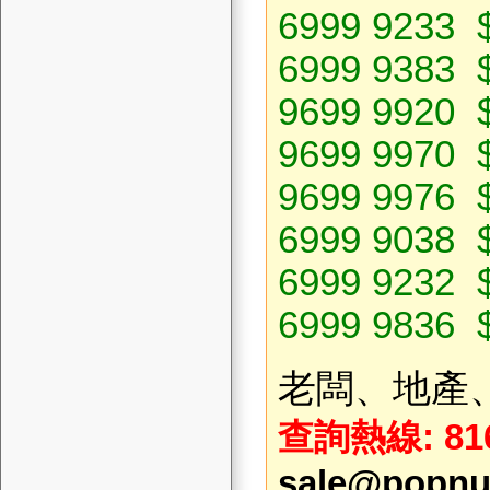
6999 9233 
6999 9383 
9699 9920 
9699 9970 
9699 9976 
6999 9038 
6999 9232 
6999 9836 
老闆、地產
查詢熱線
: 
sale@popnu