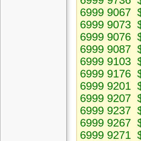
6999 9736 
6999 9067 
6999 9073 
6999 9076 
6999 9087 
6999 9103 
6999 9176 
6999 9201 
6999 9207 
6999 9237 
6999 9267 
6999 9271 