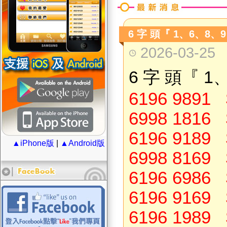
6 字 頭『 1、6、8、9
2026-03-25
6 字 頭
『
1
6196 9891 
6998 1816 
6196 9189 
▲iPhone版
|
▲Android版
6998 8169 
6196 6986 
6196 9169 
6196 1989 