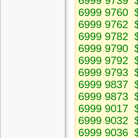
6999 9739 
6999 9760 
6999 9762 
6999 9782 
6999 9790 
6999 9792 
6999 9793 
6999 9837 
6999 9873 
6999 9017 
6999 9032 
6999 9036 