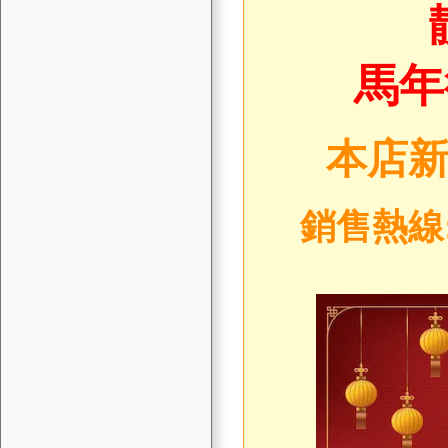
馬年
本店新
銷售熱線: 8