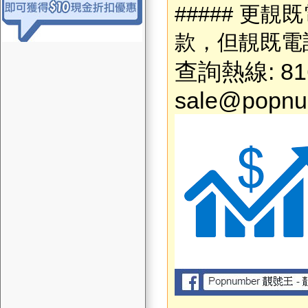
##### 更
款，但靚既電話 
查詢熱線: 81
sale@popnu