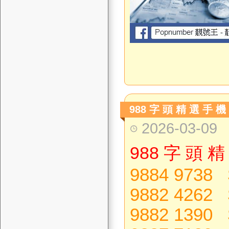
988 字 頭 精 選 手 機 
2026-03-09
988
字 頭 精 
9884 9738 
9882 4262 
9882 1390 