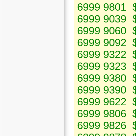
6999 9801 
6999 9039 
6999 9060 
6999 9092 
6999 9322 
6999 9323 
6999 9380 
6999 9390 
6999 9622 
6999 9806 
6999 9826 