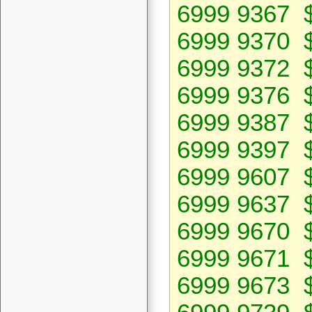
6999 9367 
6999 9370 
6999 9372 
6999 9376 
6999 9387 
6999 9397 
6999 9607 
6999 9637 
6999 9670 
6999 9671 
6999 9673 