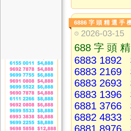
6886 字 頭 精 選 手 機
2026-03-15
688 字 頭 精
6883 1892 
6883 2169 
6883 2693 
6883 1396 
6881 3766 
6882 4833 
6881 8976 