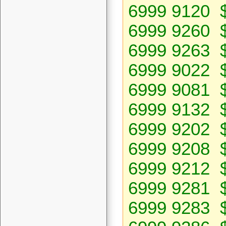
6999 9120 
6999 9260 
6999 9263 
6999 9022 
6999 9081 
6999 9132 
6999 9202 
6999 9208 
6999 9212 
6999 9281 
6999 9283 