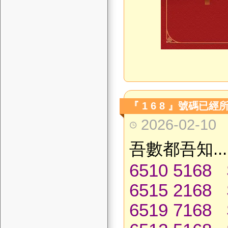
『 1 6 8 』號碼已
2026-02-10
吾數都吾知..
6510 5168 
6515 2168 
6519 7168 