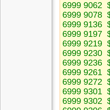
6999 9062 
6999 9078 
6999 9136 
6999 9197 
6999 9219 
6999 9230 
6999 9236 
6999 9261 
6999 9272 
6999 9301 
6999 9302 