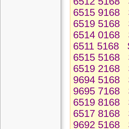
6512 5168 
6515 9168 
6519 5168 
6514 0168 
6511 5168 
6515 5168 
6519 2168 
9694 5168 
9695 7168 
6519 8168 
6517 8168 
9692 5168 