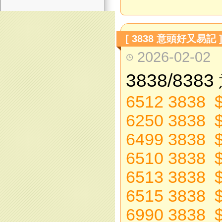
[ 3838 意頭好又易記 
2026-02-02
3838/8383
6512 3838 
6250 3838 
6499 3838 
6510 3838 
6513 3838 
6515 3838 
6990 3838 