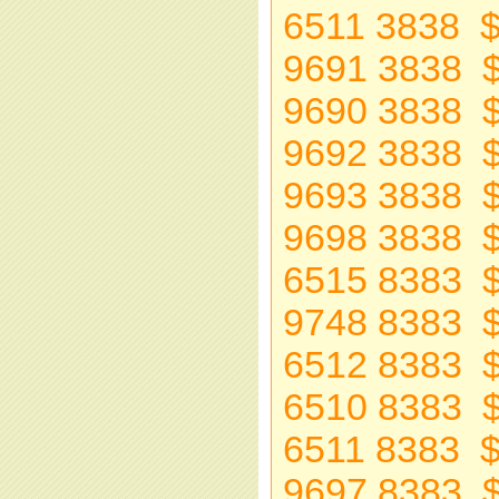
6511 3838 $
9691 3838 
9690 3838 
9692 3838 
9693 3838 
9698 3838 
6515 8383 
9748 8383 
6512 8383 
6510 8383 
6511 8383 $
9697 8383 