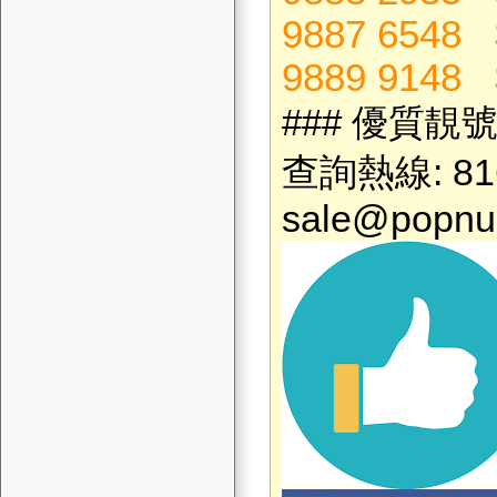
9887 6548 
9889 9148 
### 優質靚
查詢熱線: 81
sale@popnu