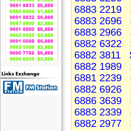
6883 2219 
6883 2696 
6883 2966 
6882 6322 
6882 3811 
6882 1989 
6881 2239 
6882 6926 
6886 3639 
6883 2339 
6882 2977 