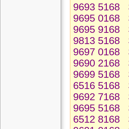
9693 5168 
9695 0168 
9695 9168 
9813 5168 
9697 0168 
9690 2168 
9699 5168 
6516 5168 
9692 7168 
9695 5168 
6512 8168 