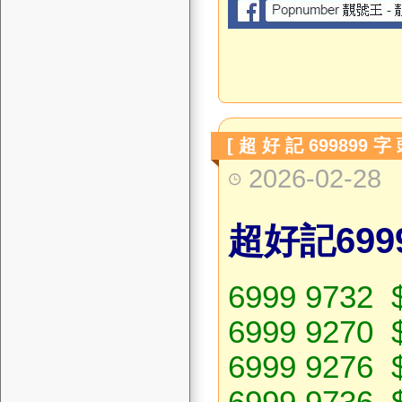
[ 超 好 記 699899 字
2026-02-28
超好記69
6999 9732 
6999 9270 
6999 9276 