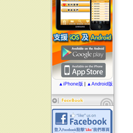
▲iPhone版
|
▲Android版