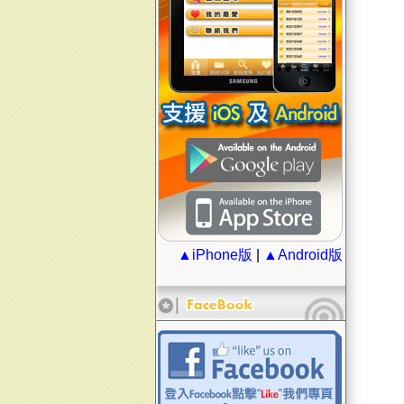
▲iPhone版
|
▲Android版