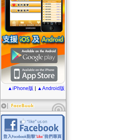
▲iPhone版
|
▲Android版