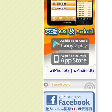
▲iPhone版
|
▲Android版