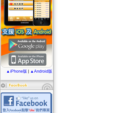
▲iPhone版
|
▲Android版