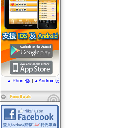
▲iPhone版
|
▲Android版