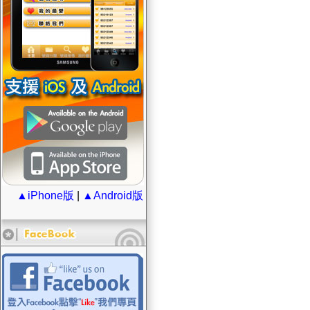
▲iPhone版
|
▲Android版