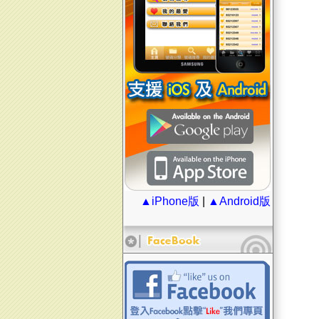
▲iPhone版
|
▲Android版