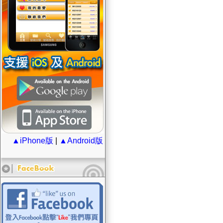
▲iPhone版
|
▲Android版