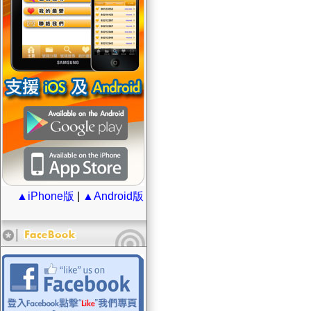
▲iPhone版
|
▲Android版