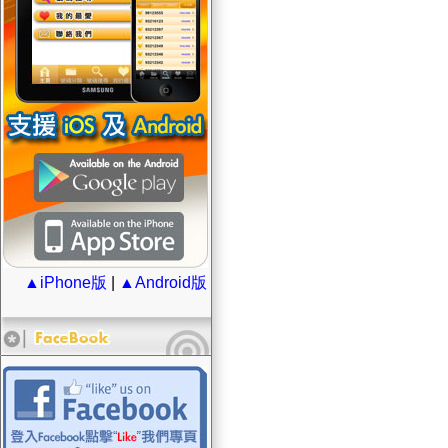
▲iPhone版
|
▲Android版