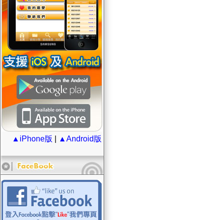
▲iPhone版
|
▲Android版