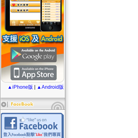
▲iPhone版
|
▲Android版