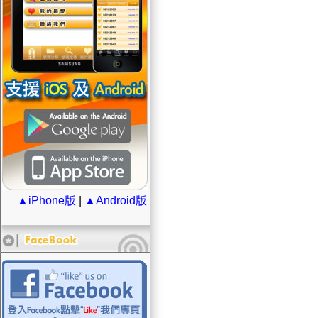
▲iPhone版
|
▲Android版