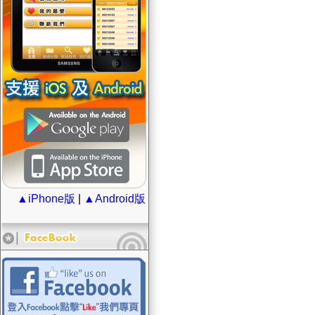
▲iPhone版
|
▲Android版