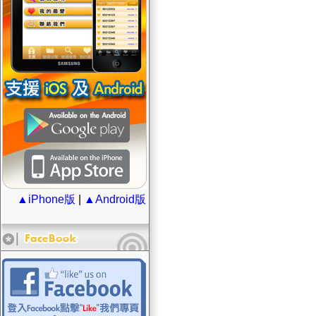
▲iPhone版
|
▲Android版