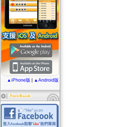
▲iPhone版
|
▲Android版