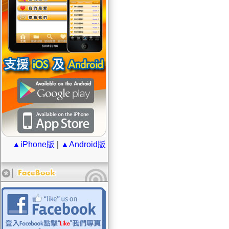
▲iPhone版
|
▲Android版