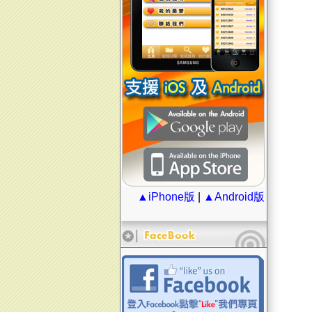
▲iPhone版
|
▲Android版