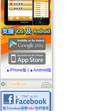
▲iPhone版
|
▲Android版