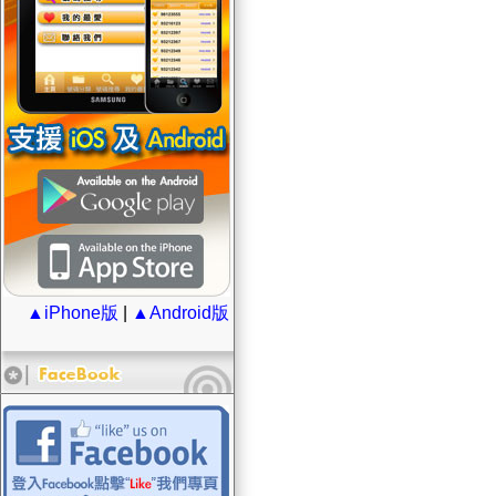
▲iPhone版
|
▲Android版