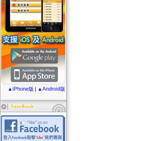
▲iPhone版
|
▲Android版