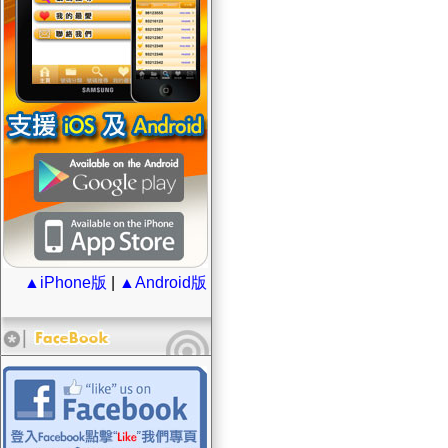
▲iPhone版
|
▲Android版