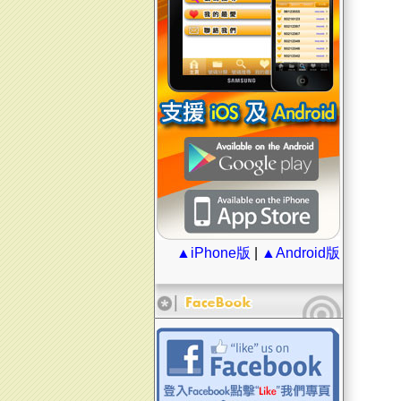
▲iPhone版
|
▲Android版