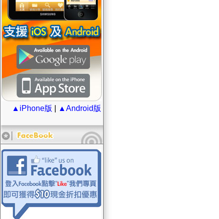
▲iPhone版
|
▲Android版