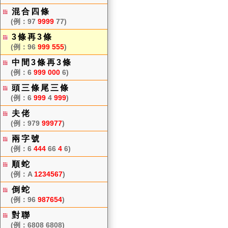
混合四條
(例：97
9999
77)
3條再3條
(例：96
999 555
)
中間3條再3條
(例：6
999 000
6)
頭三條尾三條
(例：6
999
4
999
)
夫佬
(例：979
99977
)
兩字號
(例：6
444
66
4
6)
順蛇
(例：A
1234567
)
倒蛇
(例：96
987654
)
對聯
(例：6808 6808)