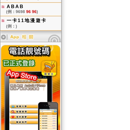
ABAB
(例：9698
96 96
)
一卡11地漫遊卡
(例：)