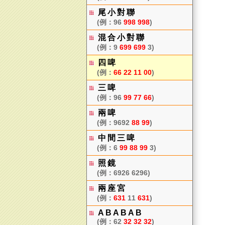
尾小對聯
(例：96
998 998
)
混合小對聯
(例：9
699 699
3)
四啤
(例：
66 22 11 00
)
三啤
(例：96
99 77 66
)
兩啤
(例：9692
88 99
)
中間三啤
(例：6
99 88 99
3)
照鏡
(例：6926 6296)
兩座宮
(例：
631
11
631
)
ABABAB
(例：62
32 32 32
)