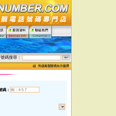
號碼搜尋：
號碼：