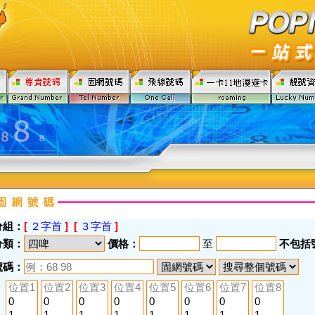
分組：
[
２字首
]
[
３字首
]
分類：
價格：
至
不包括
號碼：