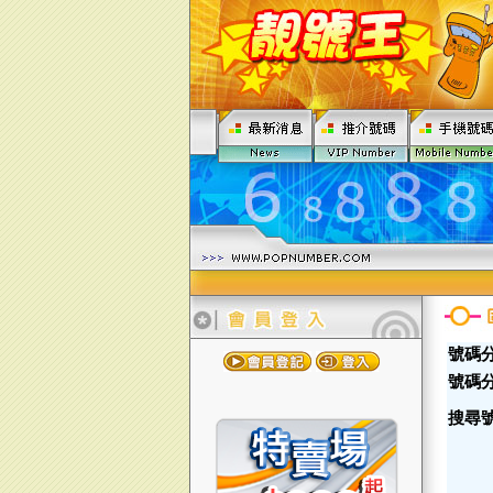
號碼
號碼
搜尋