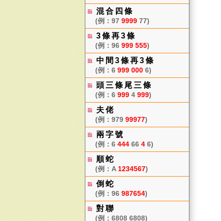
混合四條
(例：97
9999
77)
3條再3條
(例：96
999 555
)
中間3條再3條
(例：6
999 000
6)
頭三條尾三條
(例：6
999
4
999
)
夫佬
(例：979
99977
)
兩字號
(例：6
444
66
4
6)
順蛇
(例：A
1234567
)
倒蛇
(例：96
987654
)
對聯
(例：6808 6808)