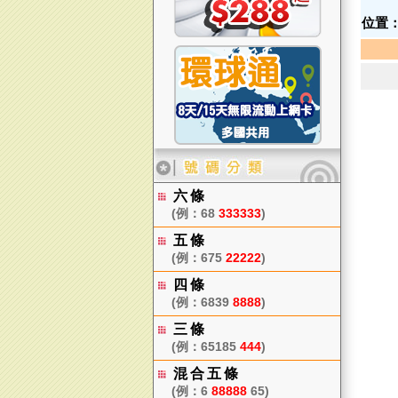
位置
六條
(例：68
333333
)
五條
(例：675
22222
)
四條
(例：6839
8888
)
三條
(例：65185
444
)
混合五條
(例：6
88888
65)