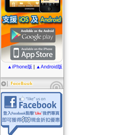
▲iPhone版
|
▲Android版