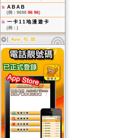
ABAB
(例：9698
96 96
)
一卡11地漫遊卡
(例：)