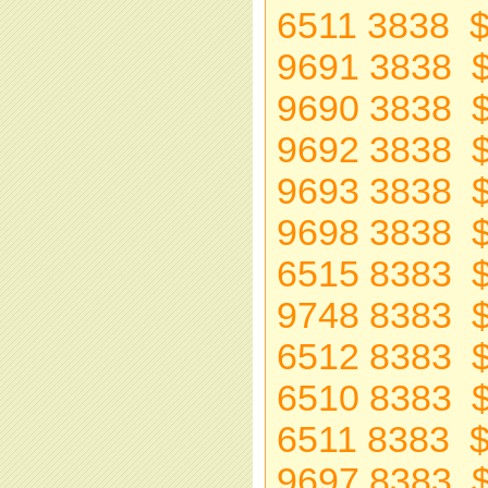
6511 3838 $
9691 3838 
9690 3838 
9692 3838 
9693 3838 
9698 3838 
6515 8383 
9748 8383 
6512 8383 
6510 8383 
6511 8383 $
9697 8383 