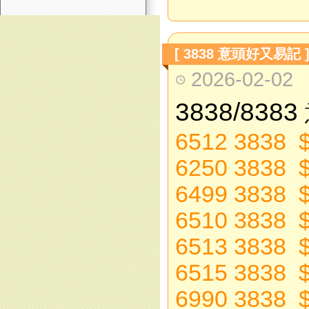
[ 3838 意頭好又易記 
2026-02-02
3838/8383
6512 3838 
6250 3838 
6499 3838 
6510 3838 
6513 3838 
6515 3838 
6990 3838 