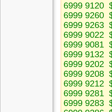
6999 9120 
6999 9260 
6999 9263 
6999 9022 
6999 9081 
6999 9132 
6999 9202 
6999 9208 
6999 9212 
6999 9281 
6999 9283 