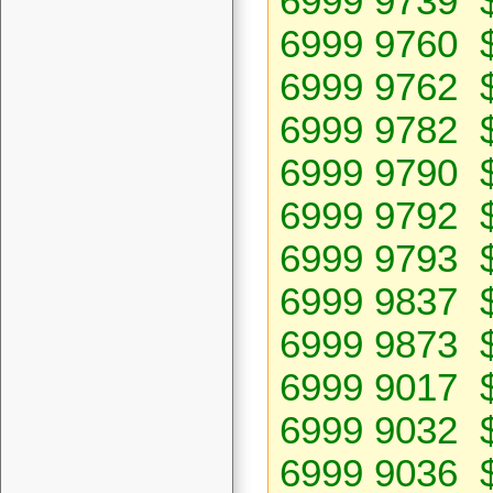
6999 9739 
6999 9760 
6999 9762 
6999 9782 
6999 9790 
6999 9792 
6999 9793 
6999 9837 
6999 9873 
6999 9017 
6999 9032 
6999 9036 