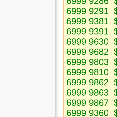
6999 9286 
6999 9291 
6999 9381 
6999 9391 
6999 9630 
6999 9682 
6999 9803 
6999 9810 
6999 9862 
6999 9863 
6999 9867 
6999 9360 