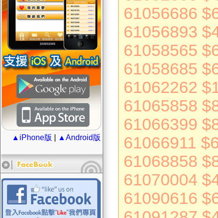
61056686 $
61056893 $
61058565 $
61058685 $
61062262 $
61065858 $
61066399 $
▲iPhone版
|
▲Android版
61066911 $
61068858 $
61070004 $
61090616 $
61091287 $