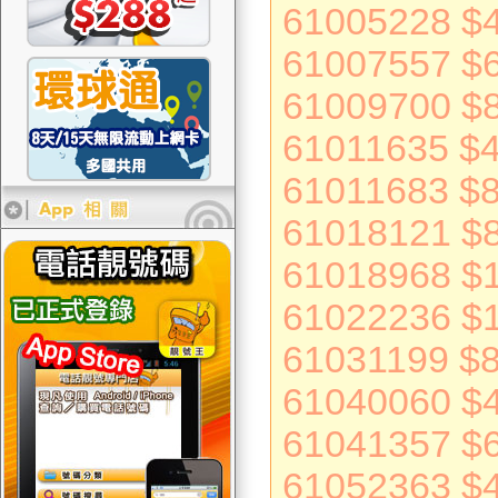
61005228 $
61007557 $
61009700 $
61011635 $
61011683 $
61018121 $
61018968 $
61022236 $
61031199 $
61040060 $
61041357 $
61052363 $