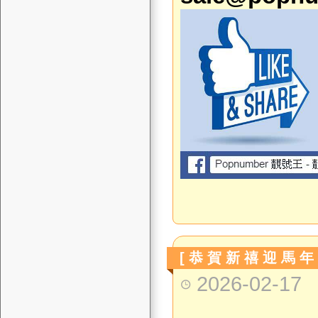
[ 恭 賀 新 禧 迎 馬 年 
2026-02-17