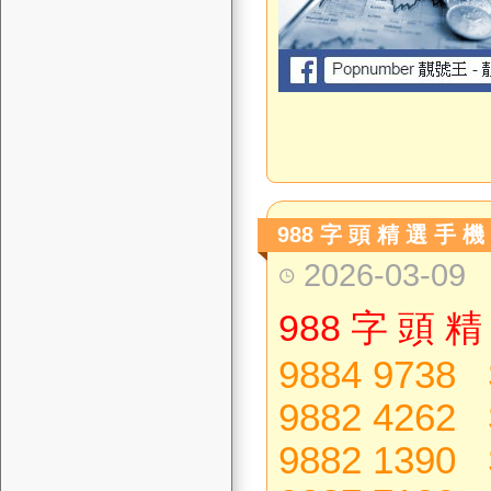
988 字 頭 精 選 手 機 
2026-03-09
988
字 頭 精 
9884 9738 
9882 4262 
9882 1390 