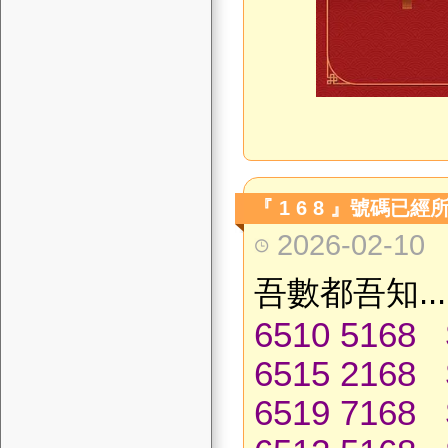
『 1 6 8 』號碼已
2026-02-10
吾數都吾知..
6510 5168 
6515 2168 
6519 7168 