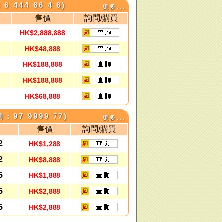
 444 66 4 6)
更多...
售價
詢問/購買
HK$2,888,888
HK$48,888
HK$188,888
HK$188,888
HK$68,888
：97 9999 77)
更多...
售價
詢問/購買
2
HK$1,288
2
HK$8,888
5
HK$1,888
5
HK$2,888
5
HK$2,888