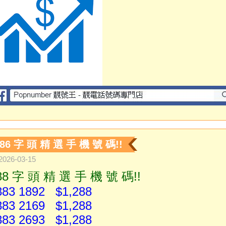
886 字 頭 精 選 手 機 號 碼!!
2026-03-15
88 字 頭 精 選 手 機 號 碼!!
883 1892 $1,288
883 2169 $1,288
883 2693 $1,288