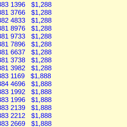
883 1396 $1,288
881 3766 $1,288
882 4833 $1,288
881 8976 $1,288
881 9733 $1,288
881 7896 $1,288
881 6637 $1,288
881 3738 $1,288
881 3982 $1,288
883 1169 $1,888
884 4696 $1,888
883 1992 $1,888
883 1996 $1,888
883 2139 $1,888
883 2212 $1,888
883 2669 $1,888