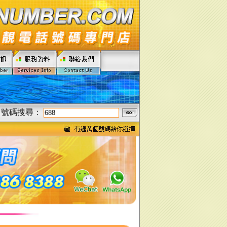
號碼搜尋：