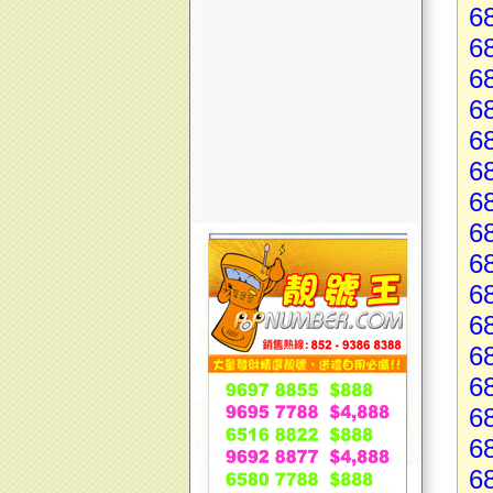
6
6
6
6
6
6
6
6
6
6
6
6
6
6
6
6