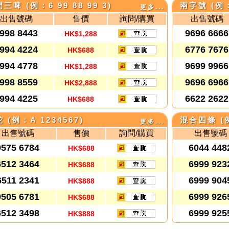
三啤 (例：6 99 88 99 3)
兩字號 (例：6
更多...
出售號碼
售價
詢問/購買
出售號碼
998 8443
9696 6666
HK$1,288
994 4224
6776 7676
HK$688
994 4778
9699 9966
HK$1,288
998 8559
9696 6966
HK$2,888
994 4225
6622 2622
HK$688
 (例：A 1234567)
混合四條 (例
更多...
出售號碼
售價
詢問/購買
出售號碼
9575 6784
6044 448
HK$688
6512 3464
6999 923
HK$688
6511 2341
6999 904
HK$888
9505 6781
6999 926
HK$688
6512 3498
6999 925
HK$888