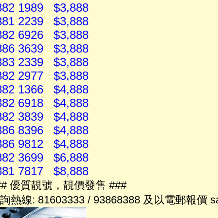
882 1989 $3,888
881 2239 $3,888
882 6926 $3,888
886 3639 $3,888
883 2339 $3,888
882 2977 $3,888
882 1366 $4,888
882 6918 $4,888
882 3839 $4,888
886 8396 $4,888
886 9812 $4,888
882 3699 $6,888
881 7817 $8,888
## 優質靚號，靚價發售 ###
詢熱線: 81603333 / 93868388 及以電郵報價 sa