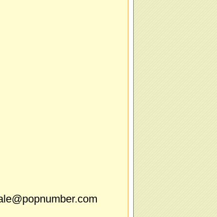
le@popnumber.com