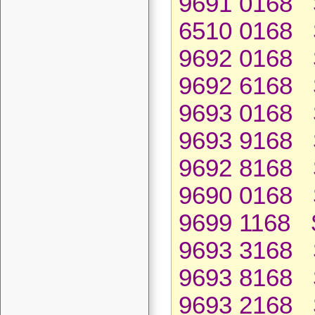
9691 0168 
6510 0168 
9692 0168 
9692 6168 
9693 0168 
9693 9168 
9692 8168 
9690 0168 
9699 1168 
9693 3168 
9693 8168 
9693 2168 