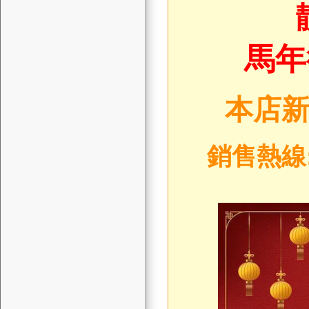
馬年
本店新
銷售熱線: 8