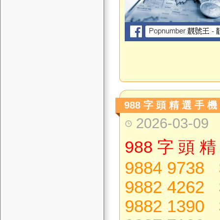
988 字 頭 精 選 手 機 
2026-03-09
988
字 頭 精 
9884 9738 
9882 4262 
9882 1390 