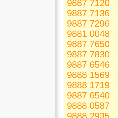
9887 7120 
9887 7136 
9887 7296 
9881 0048 
9887 7650 
9887 7830 
9887 6546 
9888 1569 
9888 1719 
9887 6540 
9888 0587 
9888 2935 