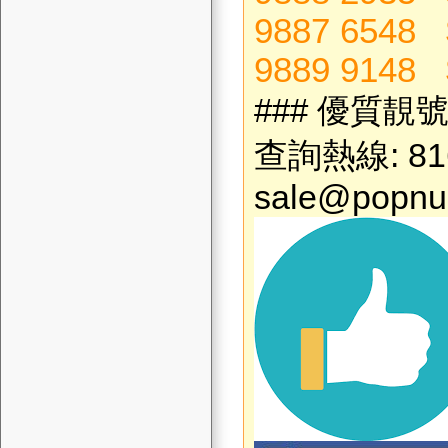
9887 6548 
9889 9148 
### 優質靚
查詢熱線: 81
sale@popnu