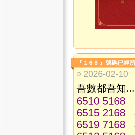
『 1 6 8 』號碼已
2026-02-10
吾數都吾知..
6510 5168 
6515 2168 
6519 7168 