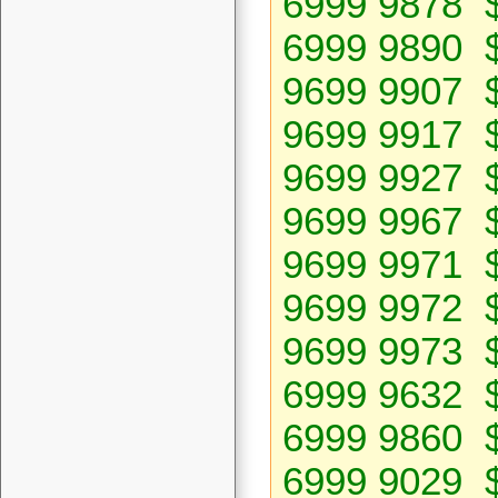
6999 9878 
6999 9890 
9699 9907 
9699 9917 
9699 9927 
9699 9967 
9699 9971 
9699 9972 
9699 9973 
6999 9632 
6999 9860 
6999 9029 