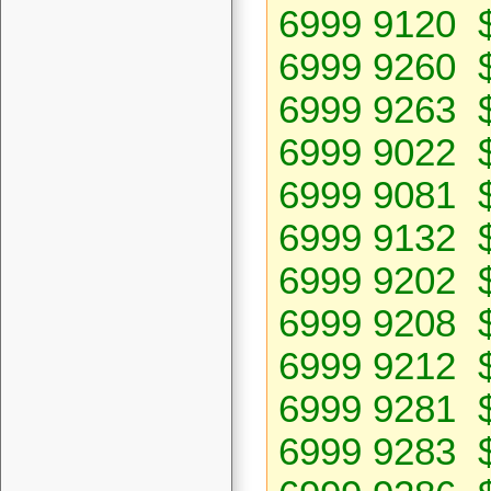
6999 9120 
6999 9260 
6999 9263 
6999 9022 
6999 9081 
6999 9132 
6999 9202 
6999 9208 
6999 9212 
6999 9281 
6999 9283 