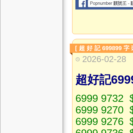
[ 超 好 記 699899 字
2026-02-28
超好記69
6999 9732 
6999 9270 
6999 9276 