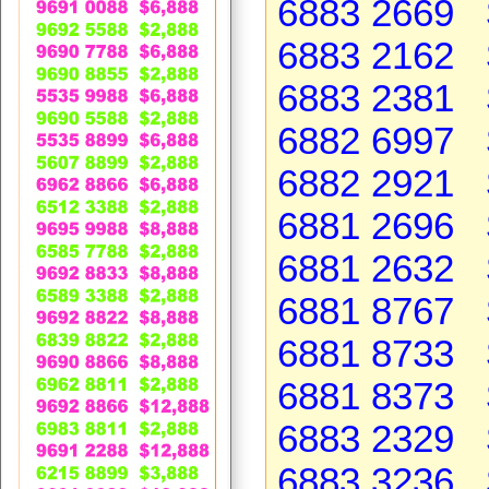
6883 2669 
6883 2162 
6883 2381 
6882 6997 
6882 2921 
6881 2696 
6881 2632 
6881 8767 
6881 8733 
6881 8373 
6883 2329 
6883 3236 