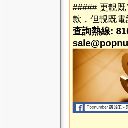
##### 更
款，但靚既電話 
查詢熱線: 816
sale@popnu