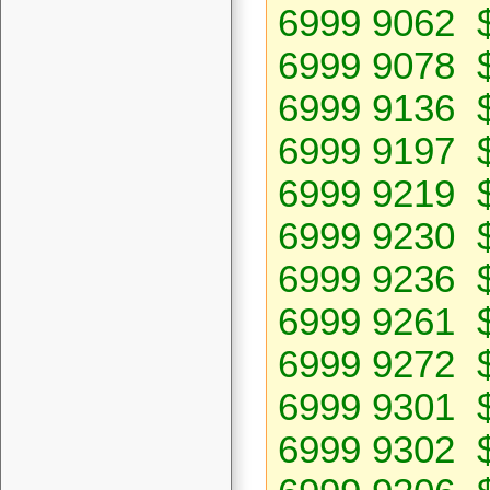
6999 9062 
6999 9078 
6999 9136 
6999 9197 
6999 9219 
6999 9230 
6999 9236 
6999 9261 
6999 9272 
6999 9301 
6999 9302 