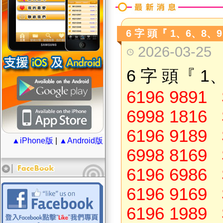
6 字 頭『 1、6、8、9
2026-03-25
6 字 頭
『
1
6196 9891 
6998 1816 
6196 9189 
▲iPhone版
|
▲Android版
6998 8169 
6196 6986 
6196 9169 
6196 1989 