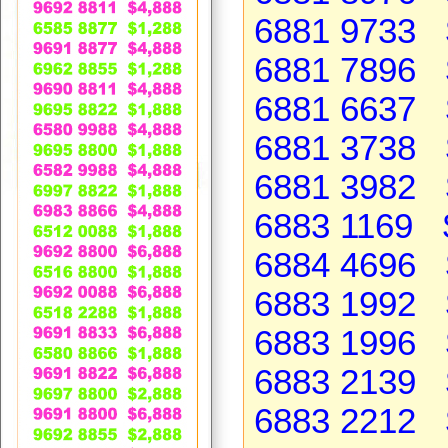
6881 9733 
6881 7896 
6881 6637 
6881 3738 
6881 3982 
6883 1169 
6884 4696 
6883 1992 
6883 1996 
6883 2139 
6883 2212 