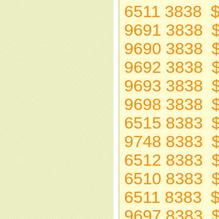
6511 3838 $
9691 3838 
9690 3838 
9692 3838 
9693 3838 
9698 3838 
6515 8383 
9748 8383 
6512 8383 
6510 8383 
6511 8383 $
9697 8383 