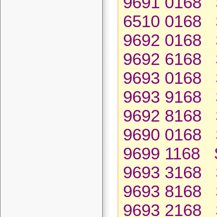
9691 0168 
6510 0168 
9692 0168 
9692 6168 
9693 0168 
9693 9168 
9692 8168 
9690 0168 
9699 1168 
9693 3168 
9693 8168 
9693 2168 