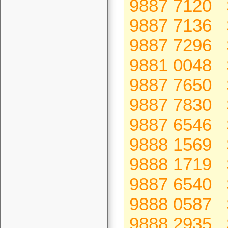
9887 7120 
9887 7136 
9887 7296 
9881 0048 
9887 7650 
9887 7830 
9887 6546 
9888 1569 
9888 1719 
9887 6540 
9888 0587 
9888 2935 