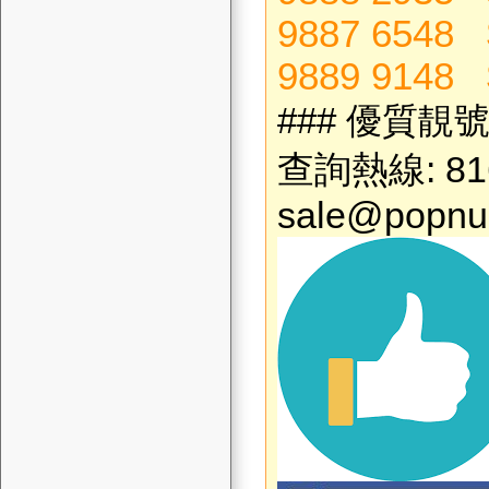
9887 6548 
9889 9148 
### 優質靚
查詢熱線: 81
sale@popnu