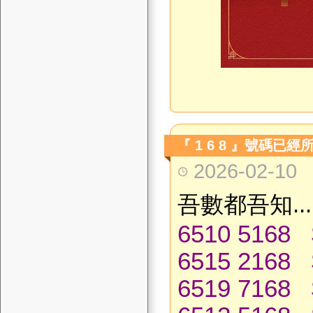
『 1 6 8 』號碼已
2026-02-10
吾數都吾知..
6510 5168 
6515 2168 
6519 7168 