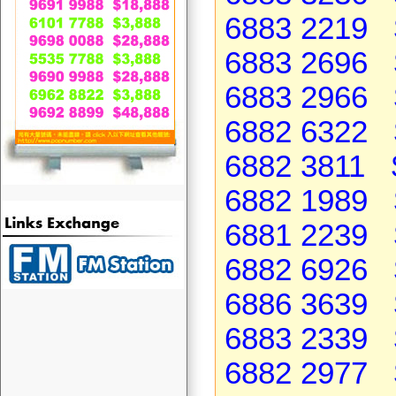
6883 2219 
6883 2696 
6883 2966 
6882 6322 
6882 3811 
6882 1989 
6881 2239 
6882 6926 
6886 3639 
6883 2339 
6882 2977 