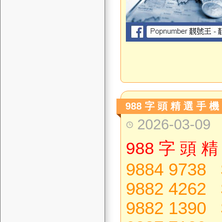
988 字 頭 精 選 手 機 
2026-03-09
988
字 頭 精 
9884 9738 
9882 4262 
9882 1390 