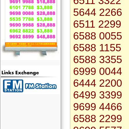
6511 3322 
5644 2266 
6511 2299 
6588 0055 
6588 1155 
6588 3355 
6999 0044 
6444 2200 
6499 3399 
9699 4466 
6588 2299 