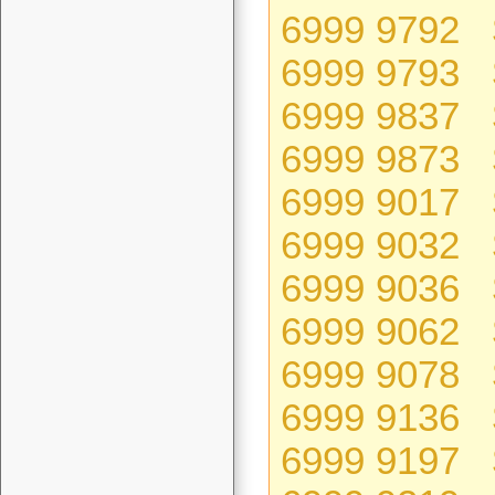
6999 9792 
6999 9793 
6999 9837 
6999 9873 
6999 9017 
6999 9032 
6999 9036 
6999 9062 
6999 9078 
6999 9136 
6999 9197 