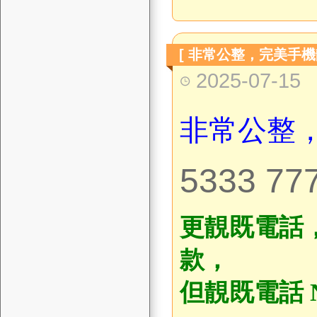
[ 非常公整，完美手機
2025-07-15
非常公整，A
5333 77
更靚既電話
款，
但靚既電話 