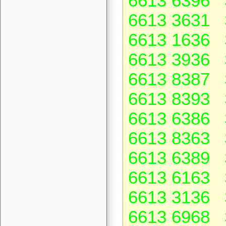
6613 6396 
6613 3631 
6613 1636 
6613 3936 
6613 8387 
6613 8393 
6613 6386 
6613 8363 
6613 6389 
6613 6163 
6613 3136 
6613 6968 