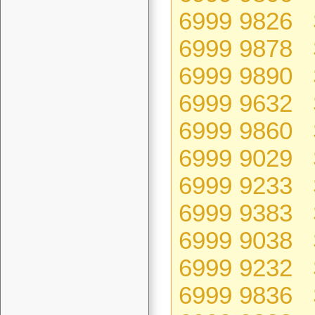
6999 9826 
6999 9878 
6999 9890 
6999 9632 
6999 9860 
6999 9029 
6999 9233 
6999 9383 
6999 9038 
6999 9232 
6999 9836 