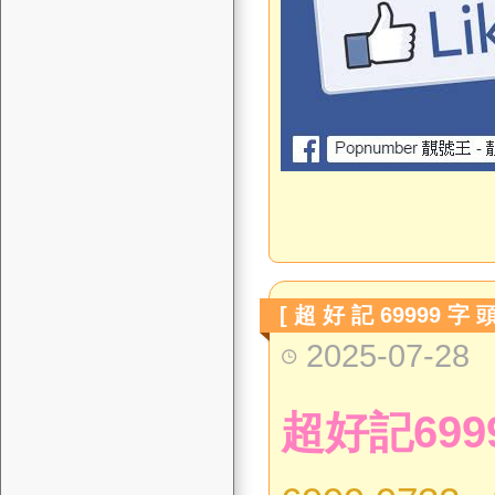
[ 超 好 記 69999 字 
2025-07-28
超好記69