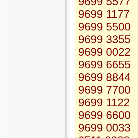
9699 5577 
9699 1177 
9699 5500 
9699 3355 
9699 0022 
9699 6655 
9699 8844 
9699 7700 
9699 1122 
9699 6600 
9699 0033 