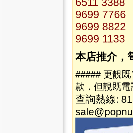
6511 3388 
9699 7766 
9699 8822 
9699 1133 
本店推介，
##### 更
款，但靚既電話 
查詢熱線: 81
sale@popnu