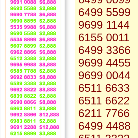
6499 5599 
9699 1144 
6155 0011 
6499 3366 
9699 4455 
9699 0044 
6511 6633 
6511 6622 
6211 7766 
6499 4488 