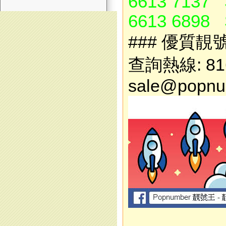
6613 7137 
6613 6898 
### 優質靚
查詢熱線: 81
sale@popnu