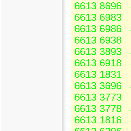
6613 8696 
6613 6983 
6613 6986 
6613 6938 
6613 3893 
6613 6918 
6613 1831 
6613 3696 
6613 3773 
6613 3778 
6613 1816 