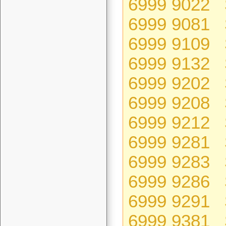
6999 9022 
6999 9081 
6999 9109 
6999 9132 
6999 9202 
6999 9208 
6999 9212 
6999 9281 
6999 9283 
6999 9286 
6999 9291 
6999 9381 