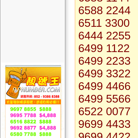
6588 2244 
6511 3300 
6444 2255 
6499 1122 
6499 2233 
6499 3322 
6499 4466 
6499 5566 
6522 0077 
9699 4433 
9699 4422 