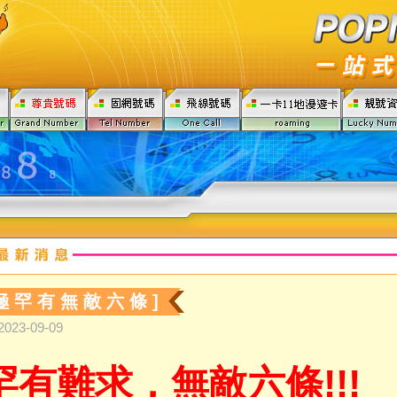
 極 罕 有 無 敵 六 條 ]
2023-09-09
罕有
，無敵六條!!!
難求