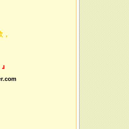
款，
 』
r.com