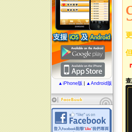
但
『
查
▲iPhone版
|
▲Android版