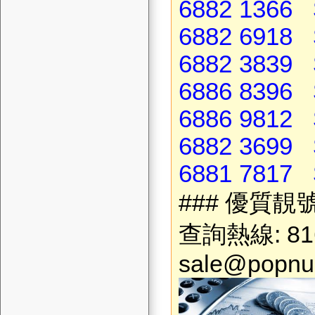
6882 1366 
6882 6918 
6882 3839 
6886 8396 
6886 9812 
6882 3699 
6881 7817 
### 優質靚
查詢熱線: 81
sale@popnu