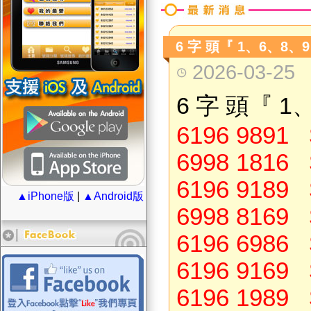
6 字 頭『 1、6、8、9
2026-03-25
6 字 頭
『
1
6196 9891 
6998 1816 
6196 9189 
▲iPhone版
|
▲Android版
6998 8169 
6196 6986 
6196 9169 
6196 1989 