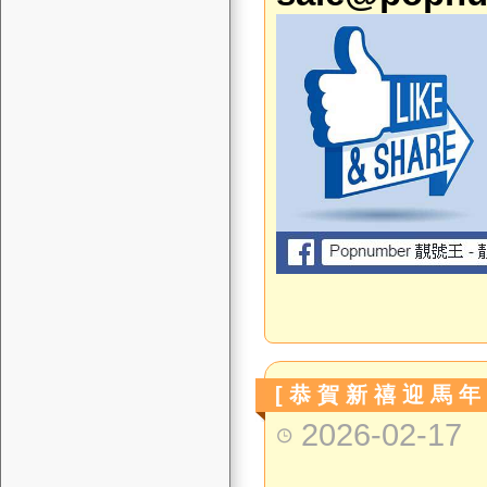
[ 恭 賀 新 禧 迎 馬 年 
2026-02-17