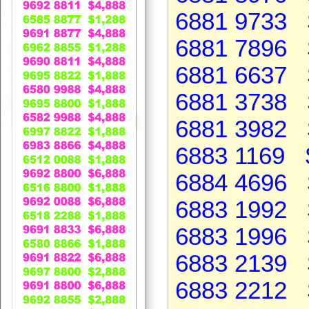
6881 9733 
6881 7896 
6881 6637 
6881 3738 
6881 3982 
6883 1169 
6884 4696 
6883 1992 
6883 1996 
6883 2139 
6883 2212 