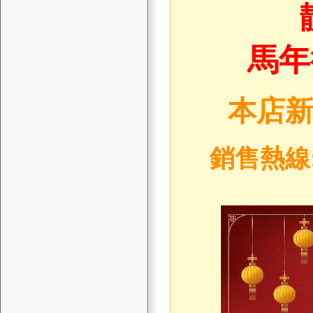
馬年
本店新
銷售熱線: 8