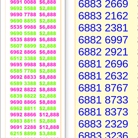
6883 2669 
6883 2162 
6883 2381 
6882 6997 
6882 2921 
6881 2696 
6881 2632 
6881 8767 
6881 8733 
6881 8373 
6883 2329 
6883 3236 