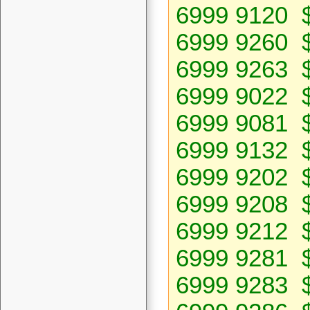
6999 9120 
6999 9260 
6999 9263 
6999 9022 
6999 9081 
6999 9132 
6999 9202 
6999 9208 
6999 9212 
6999 9281 
6999 9283 