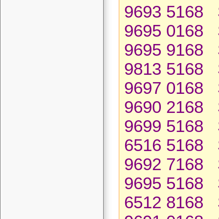
9693 5168 
9695 0168 
9695 9168 
9813 5168 
9697 0168 
9690 2168 
9699 5168 
6516 5168 
9692 7168 
9695 5168 
6512 8168 