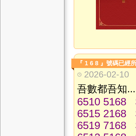
『 1 6 8 』號碼已
2026-02-10
吾數都吾知..
6510 5168 
6515 2168 
6519 7168 