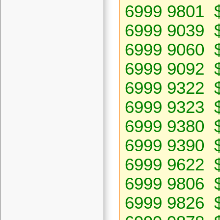
6999 9801 
6999 9039 
6999 9060 
6999 9092 
6999 9322 
6999 9323 
6999 9380 
6999 9390 
6999 9622 
6999 9806 
6999 9826 