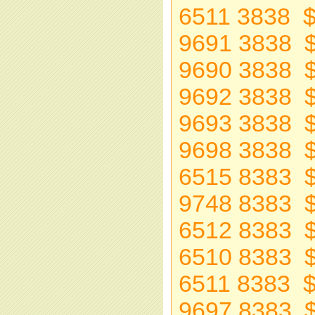
6511 3838 $
9691 3838 
9690 3838 
9692 3838 
9693 3838 
9698 3838 
6515 8383 
9748 8383 
6512 8383 
6510 8383 
6511 8383 $
9697 8383 