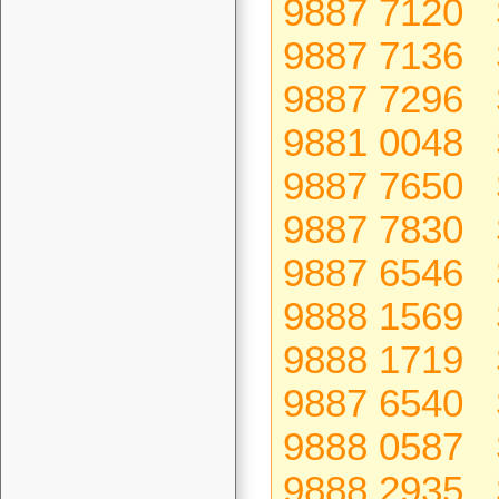
9887 7120 
9887 7136 
9887 7296 
9881 0048 
9887 7650 
9887 7830 
9887 6546 
9888 1569 
9888 1719 
9887 6540 
9888 0587 
9888 2935 