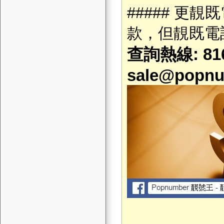
##### 更
款，但靚既電話 
查詢熱線: 816
sale@popnu