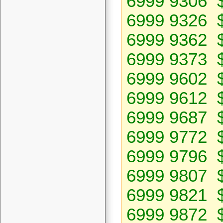
6999 9306 
6999 9326 
6999 9362 
6999 9373 
6999 9602 
6999 9612 
6999 9687 
6999 9772 
6999 9796 
6999 9807 
6999 9821 
6999 9872 