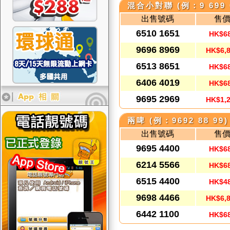
混合小對聯 (例：9 699 6
出售號碼
售
6510 1651
HK$6
9696 8969
HK$6,
6513 8651
HK$6
6406 4019
HK$6
9695 2969
HK$1,
兩啤 (例：9692 88 99)
出售號碼
售
9695 4400
HK$6
6214 5566
HK$6
6515 4400
HK$4
9698 4466
HK$6,
6442 1100
HK$6