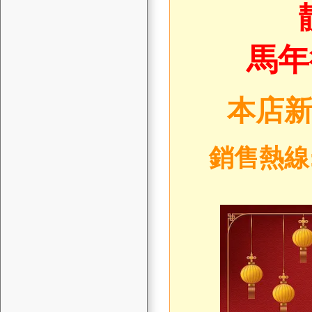
馬年
本店新
銷售熱線: 8