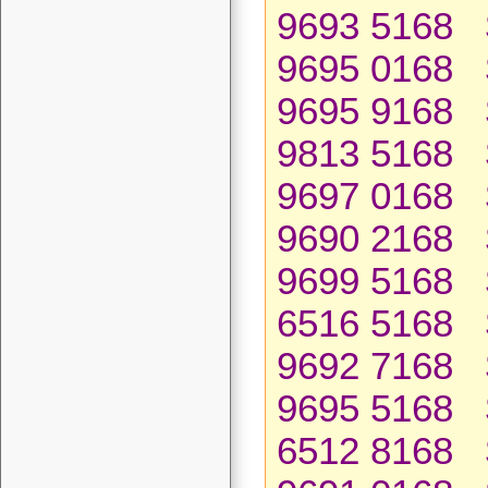
9693 5168 
9695 0168 
9695 9168 
9813 5168 
9697 0168 
9690 2168 
9699 5168 
6516 5168 
9692 7168 
9695 5168 
6512 8168 