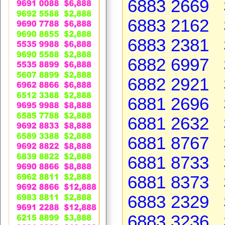
6883 2669 
6883 2162 
6883 2381 
6882 6997 
6882 2921 
6881 2696 
6881 2632 
6881 8767 
6881 8733 
6881 8373 
6883 2329 
6883 3236 