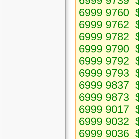
6999 9739 
6999 9760 
6999 9762 
6999 9782 
6999 9790 
6999 9792 
6999 9793 
6999 9837 
6999 9873 
6999 9017 
6999 9032 
6999 9036 