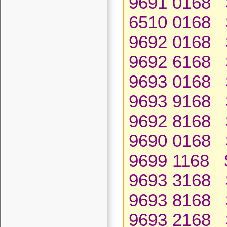
9691 0168 
6510 0168 
9692 0168 
9692 6168 
9693 0168 
9693 9168 
9692 8168 
9690 0168 
9699 1168 
9693 3168 
9693 8168 
9693 2168 