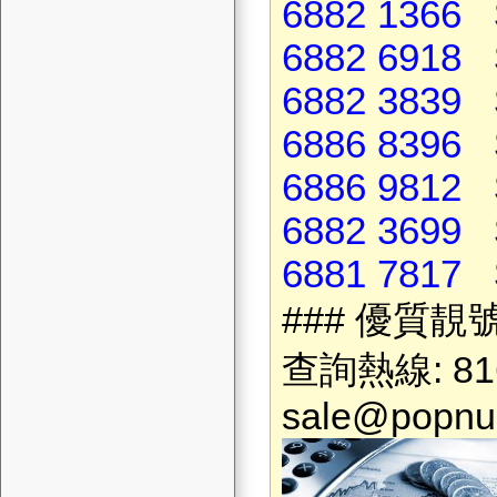
6882 1366 
6882 6918 
6882 3839 
6886 8396 
6886 9812 
6882 3699 
6881 7817 
### 優質靚
查詢熱線: 81
sale@popnu