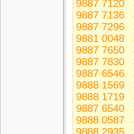
9887 7120 
9887 7136 
9887 7296 
9881 0048 
9887 7650 
9887 7830 
9887 6546 
9888 1569 
9888 1719 
9887 6540 
9888 0587 
9888 2935 