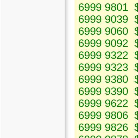
6999 9801 
6999 9039 
6999 9060 
6999 9092 
6999 9322 
6999 9323 
6999 9380 
6999 9390 
6999 9622 
6999 9806 
6999 9826 