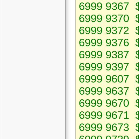
6999 9367 
6999 9370 
6999 9372 
6999 9376 
6999 9387 
6999 9397 
6999 9607 
6999 9637 
6999 9670 
6999 9671 
6999 9673 