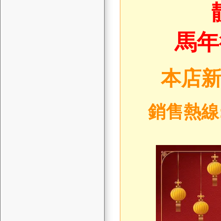
馬年
本店新
銷售熱線: 8