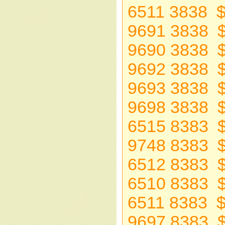
6511 3838 $
9691 3838 
9690 3838 
9692 3838 
9693 3838 
9698 3838 
6515 8383 
9748 8383 
6512 8383 
6510 8383 
6511 8383 $
9697 8383 