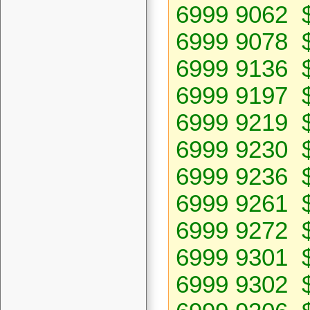
6999 9062 
6999 9078 
6999 9136 
6999 9197 
6999 9219 
6999 9230 
6999 9236 
6999 9261 
6999 9272 
6999 9301 
6999 9302 