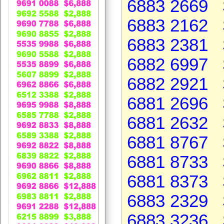
6883 2669 
6883 2162 
6883 2381 
6882 6997 
6882 2921 
6881 2696 
6881 2632 
6881 8767 
6881 8733 
6881 8373 
6883 2329 
6883 3236 