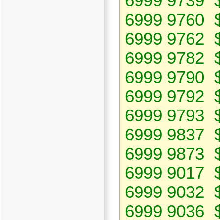
6999 9739 
6999 9760 
6999 9762 
6999 9782 
6999 9790 
6999 9792 
6999 9793 
6999 9837 
6999 9873 
6999 9017 
6999 9032 
6999 9036 