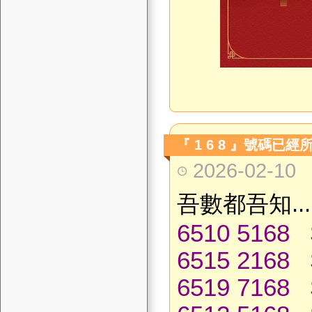
『 1 6 8 』號碼已
2026-02-10
吾數都吾知..
6510 5168 
6515 2168 
6519 7168 