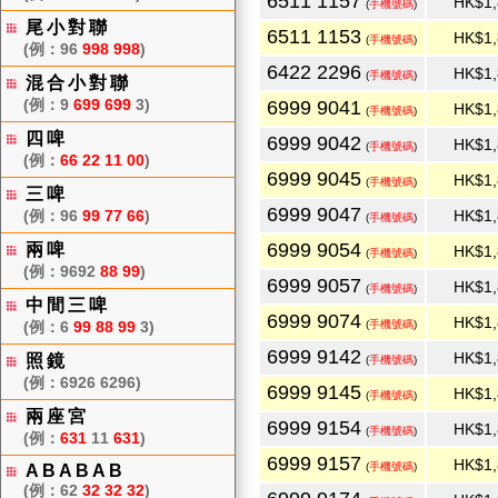
6511 1157
HK$1,
(
手機號碼
)
尾小對聯
6511 1153
HK$1,
(
手機號碼
)
(例：96
998 998
)
6422 2296
HK$1,
(
手機號碼
)
混合小對聯
(例：9
699 699
3)
6999 9041
HK$1,
(
手機號碼
)
四啤
6999 9042
HK$1,
(
手機號碼
)
(例：
66 22 11 00
)
6999 9045
HK$1,
(
手機號碼
)
三啤
6999 9047
(例：96
99 77 66
)
HK$1,
(
手機號碼
)
6999 9054
兩啤
HK$1,
(
手機號碼
)
(例：9692
88 99
)
6999 9057
HK$1,
(
手機號碼
)
中間三啤
6999 9074
HK$1,
(例：6
99 88 99
3)
(
手機號碼
)
6999 9142
HK$1,
照鏡
(
手機號碼
)
(例：6926 6296)
6999 9145
HK$1,
(
手機號碼
)
兩座宮
6999 9154
HK$1,
(
手機號碼
)
(例：
631
11
631
)
6999 9157
HK$1,
(
手機號碼
)
ABABAB
(例：62
32 32 32
)