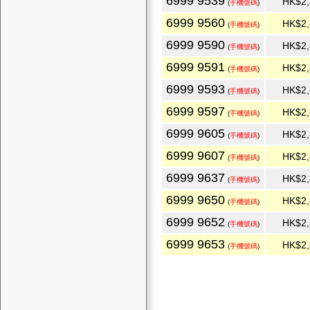
6999 9539
HK$2,
(
手機號碼
)
6999 9560
HK$2,
(
手機號碼
)
6999 9590
HK$2,
(
手機號碼
)
6999 9591
HK$2,
(
手機號碼
)
6999 9593
HK$2,
(
手機號碼
)
6999 9597
HK$2,
(
手機號碼
)
6999 9605
HK$2,
(
手機號碼
)
6999 9607
HK$2,
(
手機號碼
)
6999 9637
HK$2,
(
手機號碼
)
6999 9650
HK$2,
(
手機號碼
)
6999 9652
HK$2,
(
手機號碼
)
6999 9653
HK$2,
(
手機號碼
)