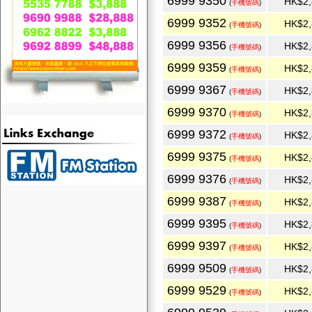
6999 9350
HK$2,
(
手機號碼
)
6999 9352
HK$2,
(
手機號碼
)
6999 9356
HK$2,
(
手機號碼
)
6999 9359
HK$2,
(
手機號碼
)
6999 9367
HK$2,
(
手機號碼
)
6999 9370
HK$2,
(
手機號碼
)
6999 9372
HK$2,
(
手機號碼
)
6999 9375
HK$2,
(
手機號碼
)
6999 9376
HK$2,
(
手機號碼
)
6999 9387
HK$2,
(
手機號碼
)
6999 9395
HK$2,
(
手機號碼
)
6999 9397
HK$2,
(
手機號碼
)
6999 9509
HK$2,
(
手機號碼
)
6999 9529
HK$2,
(
手機號碼
)