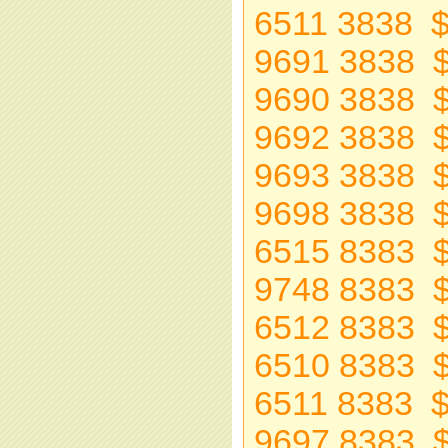
6511 3838 $
9691 3838 
9690 3838 
9692 3838 
9693 3838 
9698 3838 
6515 8383 
9748 8383 
6512 8383 
6510 8383 
6511 8383 $
9697 8383 