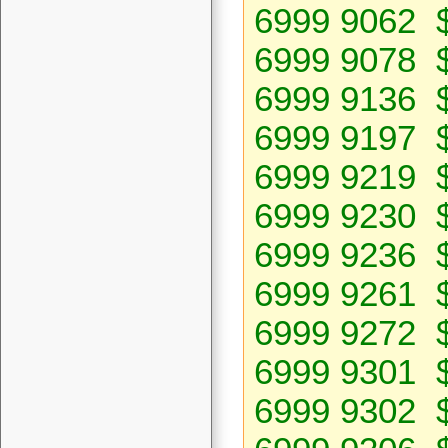
6999 9062 
6999 9078 
6999 9136 
6999 9197 
6999 9219 
6999 9230 
6999 9236 
6999 9261 
6999 9272 
6999 9301 
6999 9302 