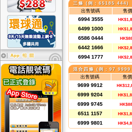
三條 (例：65185 444)
出售號碼
售
6994 3555
HK$1,
6499 1000
HK$1,
6586 0444
HK$8
6442 1666
HK$2,
6994 1777
HK$2,
混合四條 (例：97 9999 
出售號碼
售
9699 9912
HK$12,
6999 9204
HK$1,
6999 9745
HK$8
6511 1157
HK$1,
6999 9801
HK$4,