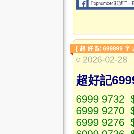
[ 超 好 記 699899 字
2026-02-28
超好記69
6999 9732 
6999 9270 
6999 9276 