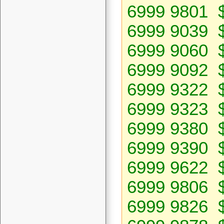
6999 9801 
6999 9039 
6999 9060 
6999 9092 
6999 9322 
6999 9323 
6999 9380 
6999 9390 
6999 9622 
6999 9806 
6999 9826 