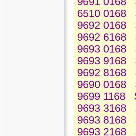
9691 0168 
6510 0168 
9692 0168 
9692 6168 
9693 0168 
9693 9168 
9692 8168 
9690 0168 
9699 1168 
9693 3168 
9693 8168 
9693 2168 