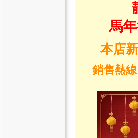
馬年
本店新
銷售熱線: 8