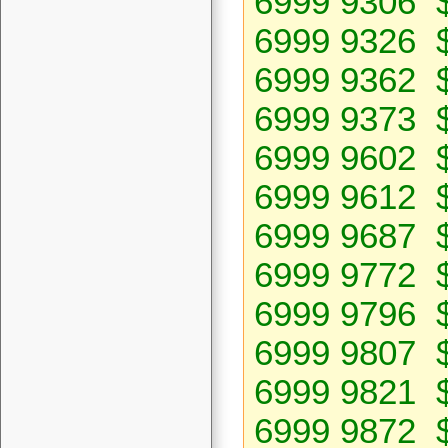
6999 9306 
6999 9326 
6999 9362 
6999 9373 
6999 9602 
6999 9612 
6999 9687 
6999 9772 
6999 9796 
6999 9807 
6999 9821 
6999 9872 