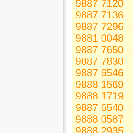
9887 7120 
9887 7136 
9887 7296 
9881 0048 
9887 7650 
9887 7830 
9887 6546 
9888 1569 
9888 1719 
9887 6540 
9888 0587 
9888 2935 