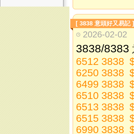
[ 3838 意頭好又易記 
2026-02-02
3838/8383
6512 3838 
6250 3838 
6499 3838 
6510 3838 
6513 3838 
6515 3838 
6990 3838 