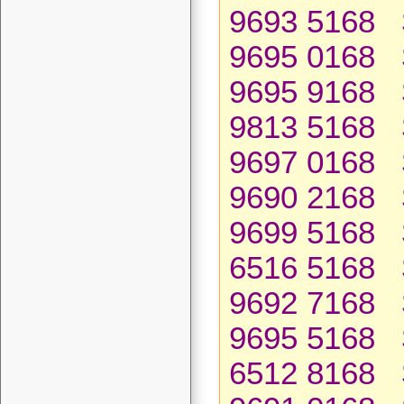
9693 5168 
9695 0168 
9695 9168 
9813 5168 
9697 0168 
9690 2168 
9699 5168 
6516 5168 
9692 7168 
9695 5168 
6512 8168 