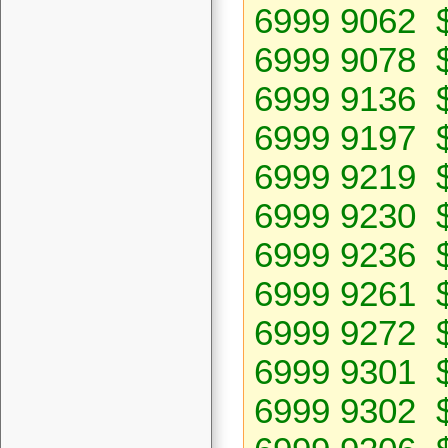
6999 9062 
6999 9078 
6999 9136 
6999 9197 
6999 9219 
6999 9230 
6999 9236 
6999 9261 
6999 9272 
6999 9301 
6999 9302 