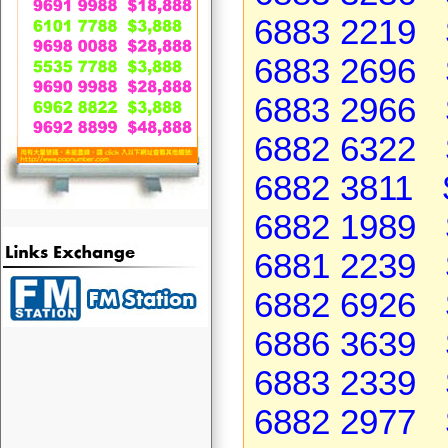
6883 2219 
6883 2696 
6883 2966 
6882 6322 
6882 3811 
6882 1989 
6881 2239 
6882 6926 
6886 3639 
6883 2339 
6882 2977 