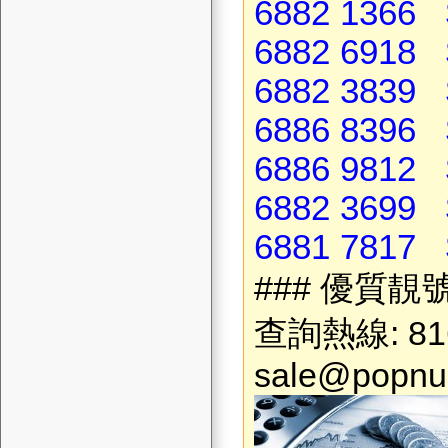
6882 1366 
6882 6918 
6882 3839 
6886 8396 
6886 9812 
6882 3699 
6881 7817 
### 優質靚
查詢熱線: 81
sale@popnu