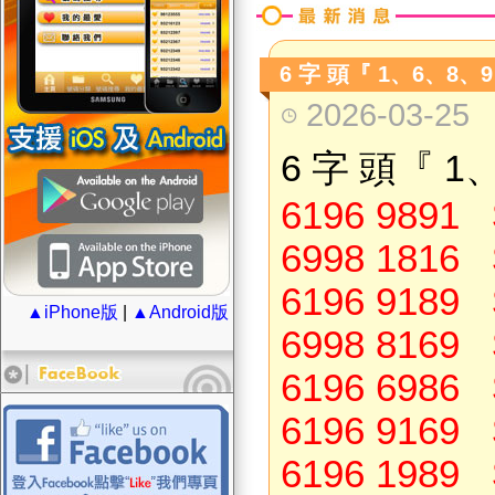
6 字 頭『 1、6、8、9
2026-03-25
6 字 頭
『
1
6196 9891 
6998 1816 
6196 9189 
▲iPhone版
|
▲Android版
6998 8169 
6196 6986 
6196 9169 
6196 1989 