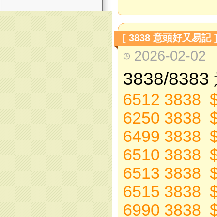
[ 3838 意頭好又易記 
2026-02-02
3838/8383
6512 3838 
6250 3838 
6499 3838 
6510 3838 
6513 3838 
6515 3838 
6990 3838 