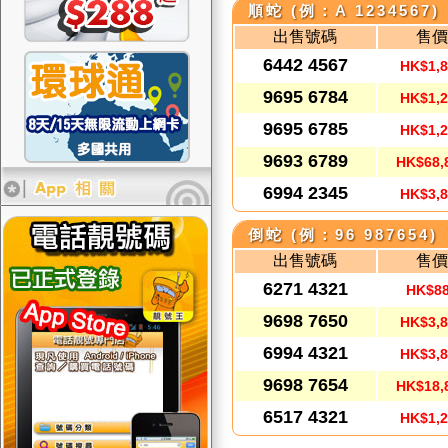
順蛇 (例：A 1234567)
出售號碼
售
6442 4567
HK$1,
9695 6784
HK$1,
9695 6785
HK$1,
9693 6789
HK$68,
6994 2345
HK$3,
倒蛇 (例：96 987654)
出售號碼
售
6271 4321
HK$8
9698 7650
HK$3,
6994 4321
HK$3,
9698 7654
HK$18,
6517 4321
HK$1,