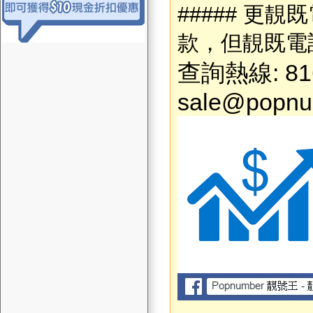
##### 更
款，但靚既電話 
查詢熱線: 81
sale@popnu