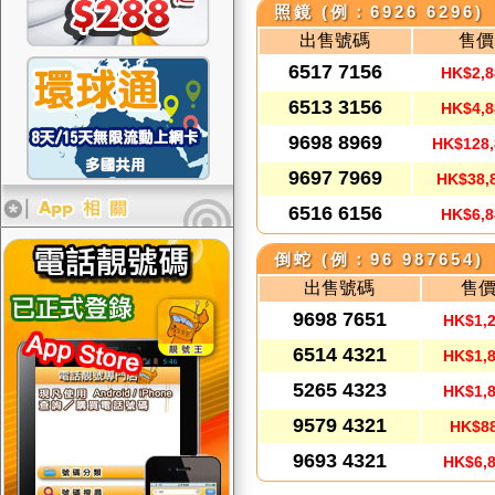
照鏡 (例：6926 6296)
出售號碼
售價
6517 7156
HK$2,8
6513 3156
HK$4,8
9698 8969
HK$128,
9697 7969
HK$38,
6516 6156
HK$6,8
倒蛇 (例：96 987654)
出售號碼
售
9698 7651
HK$1,
6514 4321
HK$1,
5265 4323
HK$1,
9579 4321
HK$8
9693 4321
HK$6,