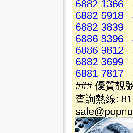
6882 1366 
6882 6918 
6882 3839 
6886 8396 
6886 9812 
6882 3699 
6881 7817 
### 優質靚
查詢熱線: 81
sale@popnu