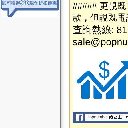
##### 更
款，但靚既電話 
查詢熱線: 81
sale@popnu