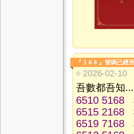
『 1 6 8 』號碼已
2026-02-10
吾數都吾知..
6510 5168 
6515 2168 
6519 7168 