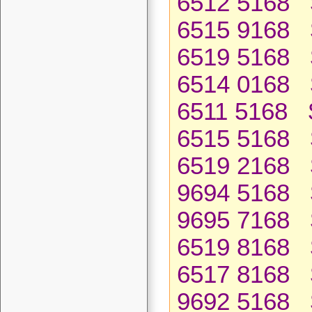
6512 5168 
6515 9168 
6519 5168 
6514 0168 
6511 5168 
6515 5168 
6519 2168 
9694 5168 
9695 7168 
6519 8168 
6517 8168 
9692 5168 