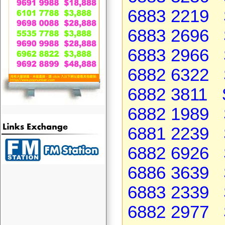
6883 2219 
6883 2696 
6883 2966 
6882 6322 
6882 3811 
6882 1989 
6881 2239 
6882 6926 
6886 3639 
6883 2339 
6882 2977 