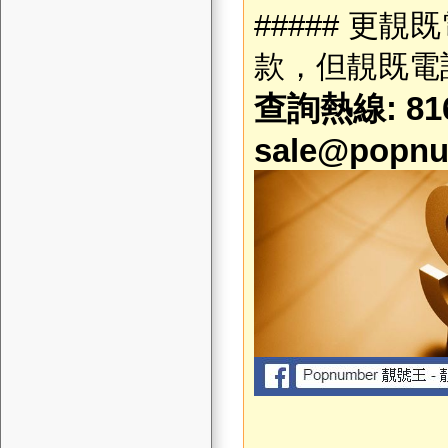
##### 更
款，但靚既電話 
查詢熱線: 816
sale@popnu