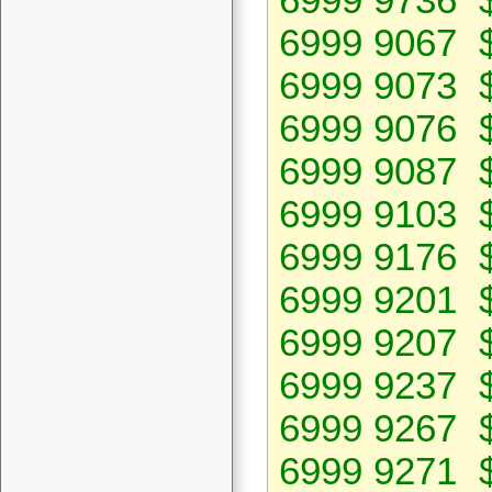
6999 9736 
6999 9067 
6999 9073 
6999 9076 
6999 9087 
6999 9103 
6999 9176 
6999 9201 
6999 9207 
6999 9237 
6999 9267 
6999 9271 