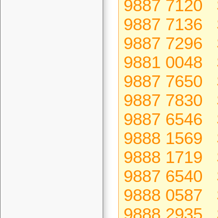
9887 7120 
9887 7136 
9887 7296 
9881 0048 
9887 7650 
9887 7830 
9887 6546 
9888 1569 
9888 1719 
9887 6540 
9888 0587 
9888 2935 