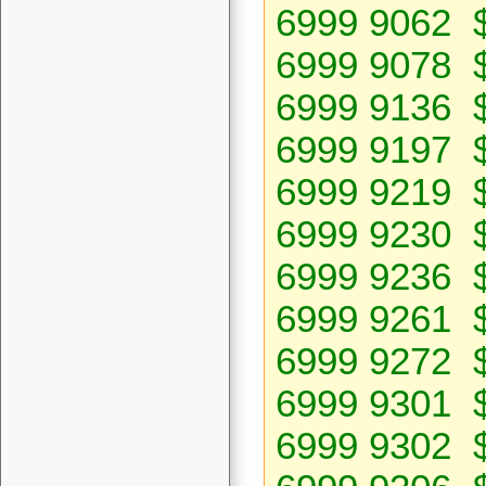
6999 9062 
6999 9078 
6999 9136 
6999 9197 
6999 9219 
6999 9230 
6999 9236 
6999 9261 
6999 9272 
6999 9301 
6999 9302 