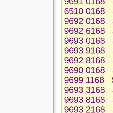
9691 0168 
6510 0168 
9692 0168 
9692 6168 
9693 0168 
9693 9168 
9692 8168 
9690 0168 
9699 1168 
9693 3168 
9693 8168 
9693 2168 