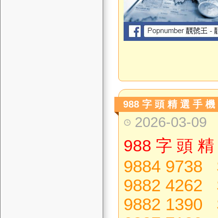
988 字 頭 精 選 手 機 
2026-03-09
988
字 頭 精 
9884 9738 
9882 4262 
9882 1390 