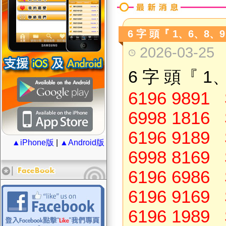
6 字 頭『 1、6、8、9
2026-03-25
6 字 頭
『
1
6196 9891 
6998 1816 
6196 9189 
▲iPhone版
|
▲Android版
6998 8169 
6196 6986 
6196 9169 
6196 1989 