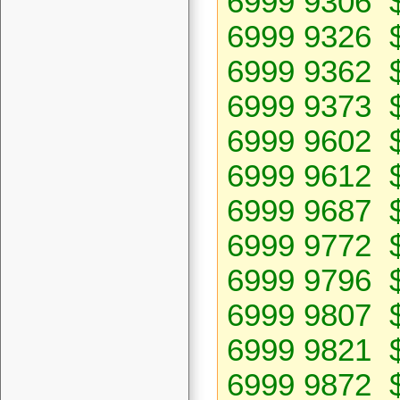
6999 9306 
6999 9326 
6999 9362 
6999 9373 
6999 9602 
6999 9612 
6999 9687 
6999 9772 
6999 9796 
6999 9807 
6999 9821 
6999 9872 