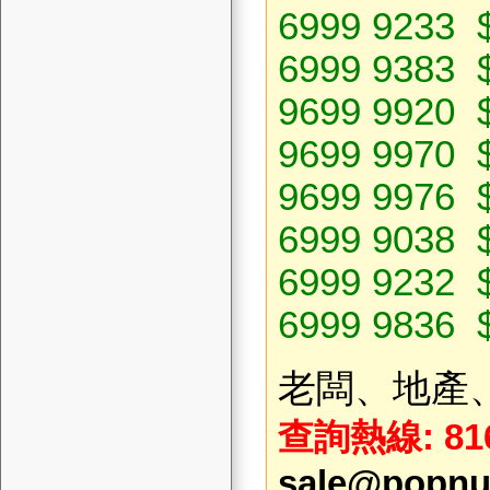
6999 9233 
6999 9383 
9699 9920 
9699 9970 
9699 9976 
6999 9038 
6999 9232 
6999 9836 
老闆、地產
查詢熱線
: 
sale@popnu