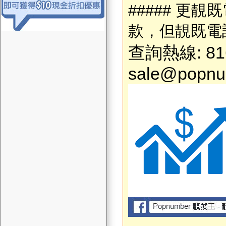
##### 更
款，但靚既電話 
查詢熱線: 81
sale@popnu