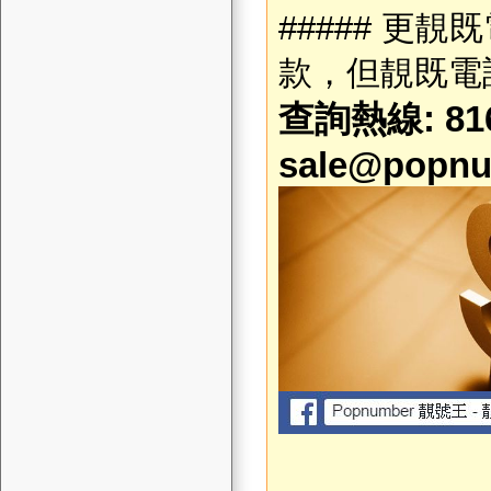
##### 更
款，但靚既電話 
查詢熱線: 816
sale@popnu