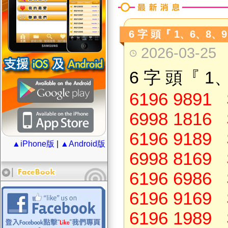
6 字 頭『 1、6、8、9
2026-03-25
6 字 頭
『
1
6196 9891 
6998 1816 
6196 9189 
▲iPhone版
|
▲Android版
6998 8169 
6196 6986 
6196 9169 
6196 1989 