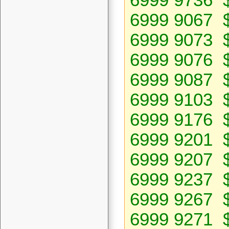
6999 9736 
6999 9067 
6999 9073 
6999 9076 
6999 9087 
6999 9103 
6999 9176 
6999 9201 
6999 9207 
6999 9237 
6999 9267 
6999 9271 