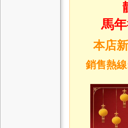
馬年
本店新
銷售熱線: 8