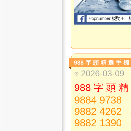
988 字 頭 精 選 手 機 
2026-03-09
988
字 頭 精 
9884 9738 
9882 4262 
9882 1390 