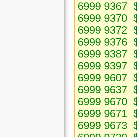
6999 9367 
6999 9370 
6999 9372 
6999 9376 
6999 9387 
6999 9397 
6999 9607 
6999 9637 
6999 9670 
6999 9671 
6999 9673 