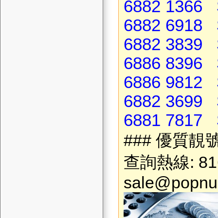
6882 1366 
6882 6918 
6882 3839 
6886 8396 
6886 9812 
6882 3699 
6881 7817 
### 優質靚
查詢熱線: 81
sale@popnu