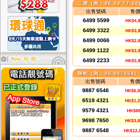
三啤 (例：96 99 77 66
出售號碼
售
6499 5599
HK$4,
6499 3322
HK$3,
6499 0066
HK$2,
6499 1122
HK$3,
6499 2233
HK$3,
倒蛇 (例：96 987654)
出售號碼
售
9887 6546
HK$6,
6519 4321
HK$1,
9579 4321
HK$8
9698 7650
HK$3,
9887 6548
HK$12,