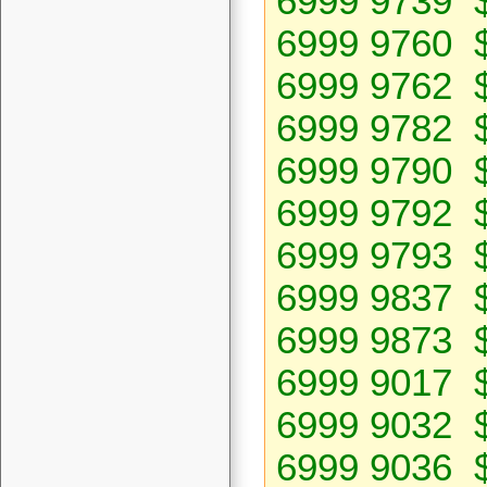
6999 9739 
6999 9760 
6999 9762 
6999 9782 
6999 9790 
6999 9792 
6999 9793 
6999 9837 
6999 9873 
6999 9017 
6999 9032 
6999 9036 